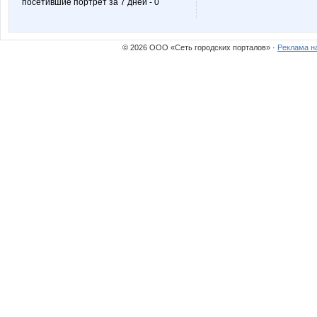
посетившие портрет за 7 дней - 0
Дашутка7
ДЖИНС
© 2026 ООО «Сеть городских порталов» ·
Реклама н
Леди81
ЛенаС
Ольга-Т
Пируэтт
СУ!!ПЕР
Танющ
ШаГаНэ
Шум