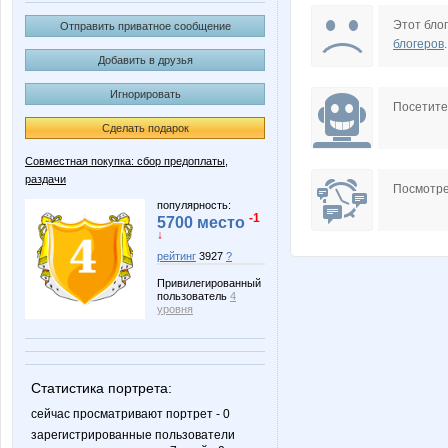
Larshe
Lonza
Этот блог
Отправить приватное сообщение
блогеров
.
Добавить в друзья
Игнорировать
Natalya2907
Natikk
Посетит
Сделать подарок
Совместная покупка: сбор предоплаты,
раздачи
Tanchika
VerukS
Посмотре
популярность:
-1
5700 место
↓
рейтинг
3927
?
la-Belle
lora_d
Привилегированный
пользователь
4
уровня
vfhfxtd
гороши
Статистика портрета:
сейчас просматривают портрет - 0
зарегистрированные пользователи