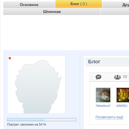
Блог
( 0 )
Основное
Др
Шпионаж
Блог
59
*lebedeva*
AANN
Посмотреть ещё
Портрет заполнен на 54 %